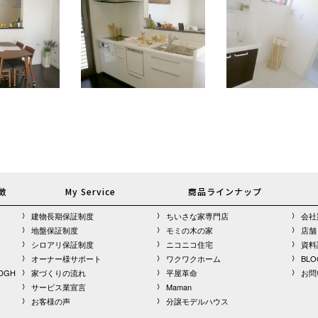
徴
My Service
商品ラインナップ
建物長期保証制度
ちいさな家専門店
会社
地盤保証制度
モミの木の家
店舗
シロアリ保証制度
ニコニコ住宅
資料
オーナー様サポート
ワクワクホーム
BLO
DGH
家づくりの流れ
平屋革命
お問
サービス業宣言
Maman
お客様の声
分譲モデルハウス