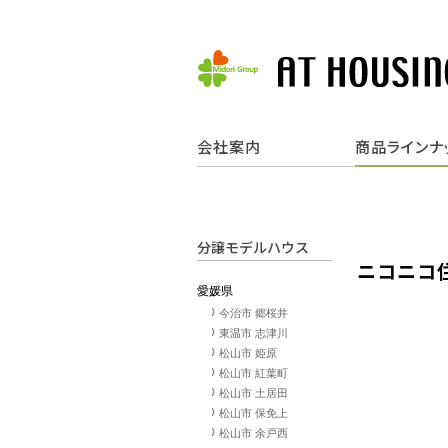
会社案内
商品ラインナ
分譲モデルハウス
ニコニコ
愛媛県
今治市 郷桜井
東温市 志津川
松山市 姫原
松山市 紅葉町
松山市 土居田
松山市 保免上
松山市 余戸西