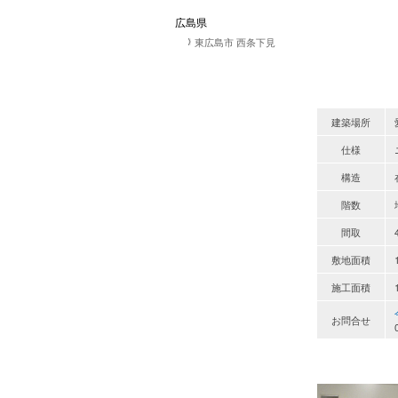
広島県
東広島市 西条下見
建築場所
仕様
構造
階数
間取
敷地面積
施工面積
お問合せ