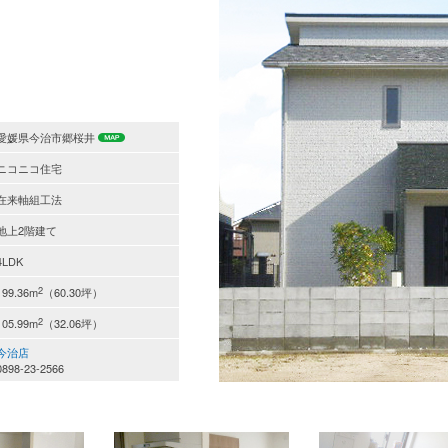
愛媛県今治市郷桜井
ニコニコ住宅
在来軸組工法
地上2階建て
4LDK
2
199.36m
（60.30坪）
2
105.99m
（32.06坪）
今治店
0898-23-2566