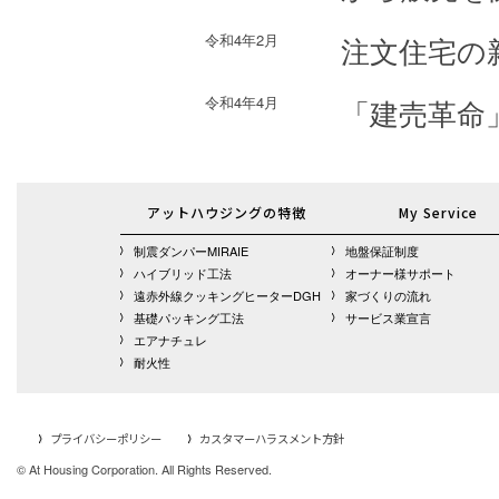
令和4年2月
注文住宅の新
令和4年4月
「建売革命
アットハウジングの特徴
My Service
制震ダンパーMIRAIE
地盤保証制度
ハイブリッド工法
オーナー様サポート
遠赤外線クッキングヒーターDGH
家づくりの流れ
基礎パッキング工法
サービス業宣言
エアナチュレ
耐火性
プライバシーポリシー
カスタマーハラスメント方針
© At Housing Corporation. All Rights Reserved.